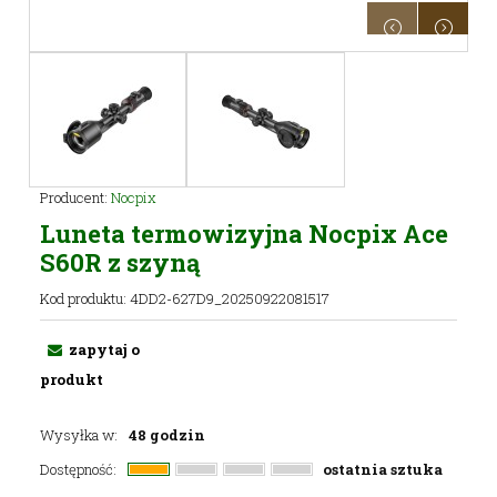
Producent:
Nocpix
Luneta termowizyjna Nocpix Ace
S60R z szyną
Kod produktu:
4DD2-627D9_20250922081517
zapytaj o
produkt
Wysyłka w:
48 godzin
Dostępność:
ostatnia sztuka