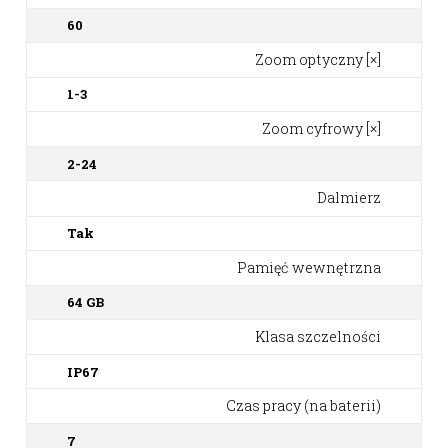
60
Zoom optyczny [×]
1-3
Zoom cyfrowy [×]
2-24
Dalmierz
Tak
Pamięć wewnętrzna
64 GB
Klasa szczelności
IP67
Czas pracy (na baterii)
7